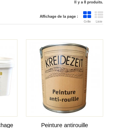
Il y a 8 produits.
Affichage de la page :
Grille
Liste
Le colis était lourd et le point de
Très bons produits, rien 
livraison l'a refusé. J'ai donc du aller
récupérer le colis à presque 50 km
de...
NATHALIE M
09/07/2026
Edith V
13/07/2026
chage
Peinture antirouille