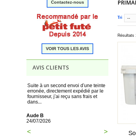
PRIMA
Contactez-nous
.
Tri
--
Résultats 1
VOIR TOUS LES AVIS
.
AVIS CLIENTS
 produit,
Suite à un second envoi d'une teinte
Tous c'est t
erronée, directement expédié par le
commande à 
fournisseur, j'ai reçu sans frais et
dans...
François
21/07/2026
Aude B
24/07/2026
<
>
So