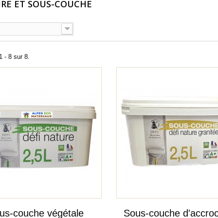
IRE ET SOUS-COUCHE
 - 8 sur 8.
rès bien passé de la
RAS c'est quand même mieux quand
la réception
on vient chercher la commande sur
place..
François D
16/07/2026
us-couche végétale
Sous-couche d'accro