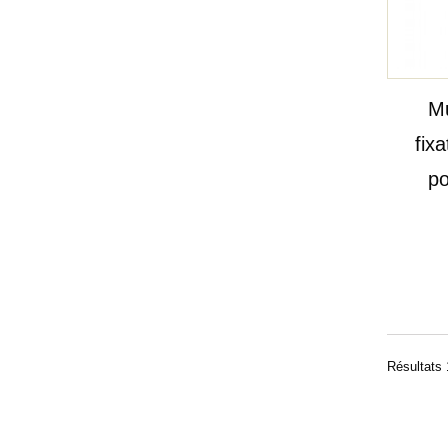
Mu
fix
po
Résultats 1