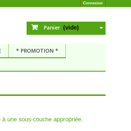
Connexion
Panier
(vide)
E
* PROMOTION *
ce à une sous-couche appropriée.