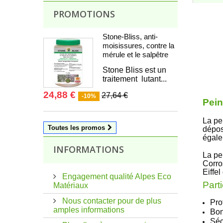
PROMOTIONS
Stone-Bliss, anti-
moisissures, contre la
mérule et le salpêtre
Stone Bliss est un
traitement lutant...
24,88 €
27,64 €
-10%
Pein
La pei
Toutes les promos
dépos
égale
INFORMATIONS
La pe
Corro
Eiffe
Engagement qualité Alpes Eco
Parti
Matériaux
Nous contacter pour de plus
Pro
amples informations
Bon
Séc