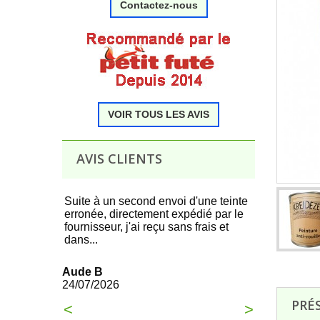
Contactez-nous
.
VOIR TOUS LES AVIS
.
AVIS CLIENTS
 produit,
Suite à un second envoi d'une teinte
Tous c'est t
erronée, directement expédié par le
commande à 
fournisseur, j'ai reçu sans frais et
dans...
François
21/07/2026
Aude B
24/07/2026
PRÉ
<
>