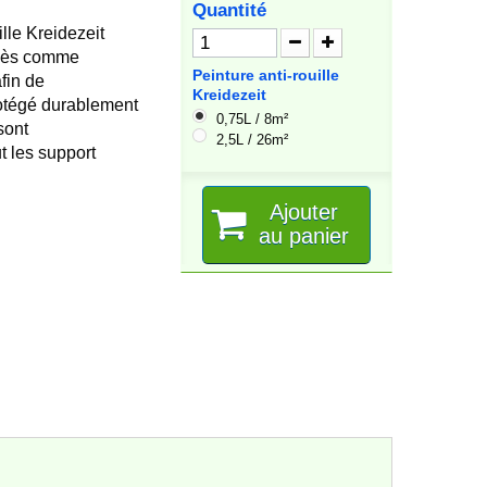
Quantité
ille Kreidezeit
ccès comme
Peinture anti-rouille
afin de
Kreidezeit
rotégé durablement
0,75L / 8m²
 sont
2,5L / 26m²
 les support
Ajouter
au panier
Le colis était lourd et le point de
Très bons produits, rien 
livraison l'a refusé. J'ai donc du aller
récupérer le colis à presque 50 km
de...
NATHALIE M
09/07/2026
Edith V
13/07/2026