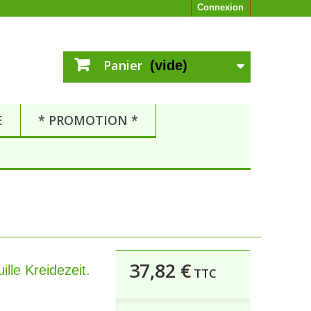
Connexion
Panier
(vide)
E
* PROMOTION *
37,82 €
ille Kreidezeit.
TTC