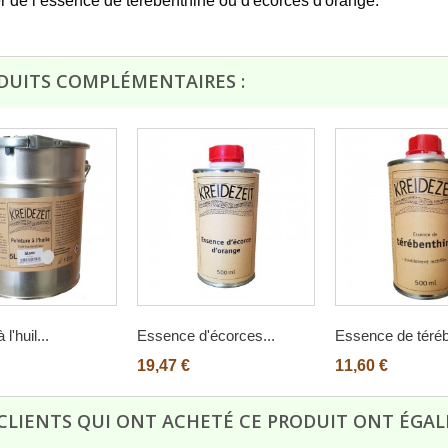
er
de l’essence de térébenthine ou d'écorces d'orange.
DUITS COMPLÉMENTAIRES :
l'huil...
Essence d'écorces...
Essence de téréb
19,47 €
11,60 €
 CLIENTS QUI ONT ACHETÉ CE PRODUIT ONT ÉGAL