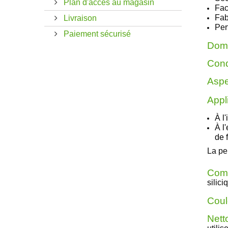
Plan d'accès au magasin
Fac
Fab
Livraison
Per
Paiement sécurisé
Doma
Cond
Aspec
Appli
À l
À l
de 
La pe
Comp
silici
Coul
Netto