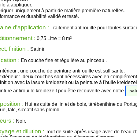
ile à appliquer.
riquer uniquement à partir de matière première naturelles.
formance et durabilité validé et testé.
ine d'application :
Traitement antirouille pour toutes surfa
itionnement :
0,75 Litre
= 8
m²
t, finition :
Satiné
.
cation :
En couche fine et régulière au pinceau .
'intérieur : une couche de peinture antirouille est suffisante.
'extérieur : deux couches sont nécessaires avec en complément
finition avec la lasure kreidezeit ou la peinture à l'huile kreidezei
inture antirouille kreidezeit peu être recouverte avec notre
pei
osition :
Huiles cuite de lin et de bois, térébenthine du Portug
que, talc, siccatif sans plomb.
eurs :
Noir.
yage et dilution :
Tout de suite après usage avec de l’eau c