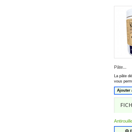
Pâte...
La pâte dé
vous perme
Ajouter 
FIC
Antirouill
F