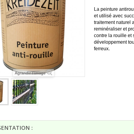
La peinture antirou
et utilisé avec su
traitement naturel 
reminéraliser et p
contre la rouille et
développement tout
ferreux.
Agrandir l'image
rès bien passé de la
RAS c'est quand même mieux quand
la réception
on vient chercher la commande sur
place..
François D
16/07/2026
SENTATION :