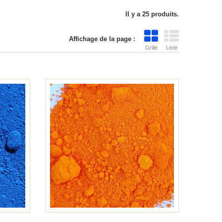
Il y a 25 produits.
Affichage de la page :
Grille
Liste
Le colis était lourd et le point de
Très bons produits, rien 
livraison l'a refusé. J'ai donc du aller
récupérer le colis à presque 50 km
de...
NATHALIE M
09/07/2026
Edith V
13/07/2026