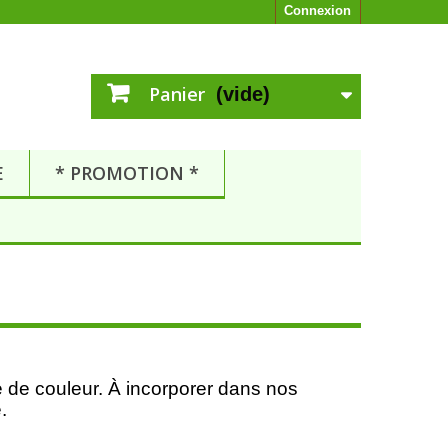
Connexion
Panier
(vide)
E
* PROMOTION *
e de couleur. À incorporer dans nos
.