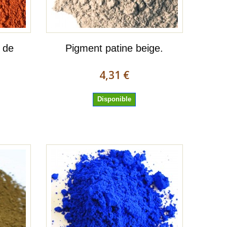
 de
Pigment patine beige.
4,31 €
Disponible