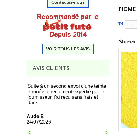
Contactez-nous
PIGME
.
Tri
--
Résultats 
VOIR TOUS LES AVIS
.
AVIS CLIENTS
 produit,
Suite à un second envoi d'une teinte
Tous c'est t
erronée, directement expédié par le
commande à 
fournisseur, j'ai reçu sans frais et
dans...
François
21/07/2026
Aude B
24/07/2026
<
>