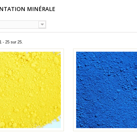
NTATION MINÉRALE
1 - 25 sur 25.
rès bien passé de la
RAS c'est quand même mieux quand
la réception
on vient chercher la commande sur
place..
François D
16/07/2026