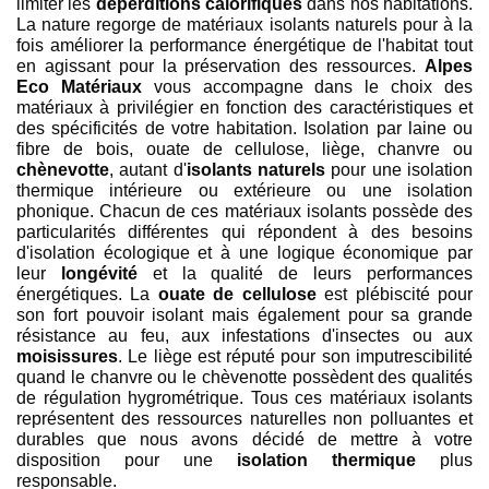
limiter les
déperditions calorifiques
dans nos habitations.
La nature regorge de matériaux isolants naturels pour à la
fois améliorer la performance énergétique de l'habitat tout
en agissant pour la préservation des ressources.
Alpes
Eco Matériaux
vous accompagne dans le choix des
matériaux à privilégier en fonction des caractéristiques et
des spécificités de votre habitation. Isolation par laine ou
fibre de bois, ouate de cellulose, liège, chanvre ou
chènevotte
, autant d'
isolants naturels
pour une isolation
thermique intérieure ou extérieure ou une isolation
phonique. Chacun de ces matériaux isolants possède des
particularités différentes qui répondent à des besoins
d'isolation écologique et à une logique économique par
leur
longévité
et la qualité de leurs performances
énergétiques. La
ouate de cellulose
est plébiscité pour
son fort pouvoir isolant mais également pour sa grande
résistance au feu, aux infestations d'insectes ou aux
moisissures
. Le liège est réputé pour son imputrescibilité
quand le chanvre ou le chèvenotte possèdent des qualités
de régulation hygrométrique. Tous ces matériaux isolants
représentent des ressources naturelles non polluantes et
durables que nous avons décidé de mettre à votre
disposition pour une
isolation thermique
plus
responsable.