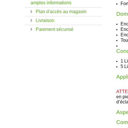
amples informations
For
Plan d'accès au magasin
Doma
Livraison
Endu
Paiement sécurisé
End
End
Tou
Cond
1 Li
5 Li
Appli
ATTE
en pi
d’écl
Aspec
Comp