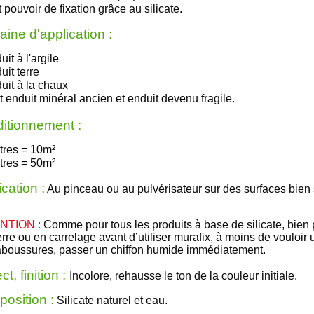
t pouvoir de fixation grâce au silicate.
ine d'application :
it à l'argile
uit terre
uit à la chaux
t enduit minéral ancien et enduit devenu fragile.
itionnement :
tres
= 10
m²
tres
= 50
m²
cation :
A
u pinceau ou au pulvérisateur sur des surfaces bien
NTION :
Comme pour tous les produits à base de silicate, bien 
erre ou en carrelage avant d’utiliser murafix, à moins
de vouloir 
aboussures, passer un chiffon humide immédiatement.
t, finition :
Incolore, rehausse le ton de la couleur initiale.
osition :
Silicate naturel et eau.