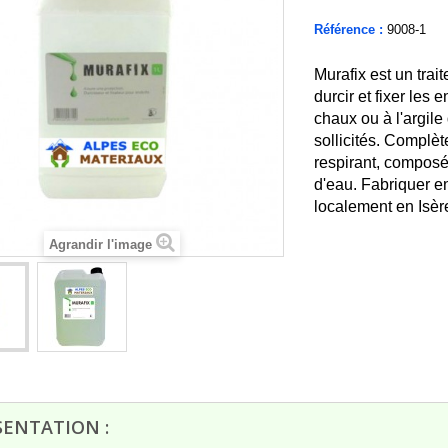
Référence :
9008-1
Murafix est un trai
durcir et fixer les e
chaux ou à l'argile
sollicités. Complèt
respirant, composé 
d'eau. Fabriquer 
localement en Isèr
Agrandir l'image
rès bien passé de la
RAS c'est quand même mieux quand
la réception
on vient chercher la commande sur
place..
François D
16/07/2026
SENTATION :