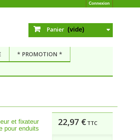
Connexion
Panier
(vide)
E
* PROMOTION *
22,97 €
eur et fixateur
TTC
 pour enduits