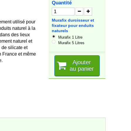
Quantité
Murafix durcisseur et
tement utilisé pour
fixateur pour enduits
nduits naturel à la
naturels
 dans des lieux
Murafix 1 Litre
ement naturel et
Murafix 5 Litres
de silicate et
en France et même
e.
Ajouter
au panier
Le colis était lourd et le point de
Très bons produits, rien 
livraison l'a refusé. J'ai donc du aller
récupérer le colis à presque 50 km
de...
NATHALIE M
09/07/2026
Edith V
13/07/2026