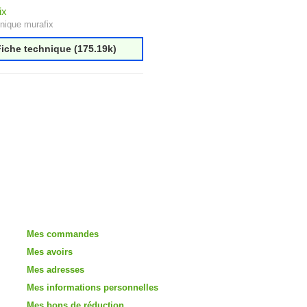
ix
nique murafix
iche technique (175.19k)
Mon compte
Mes commandes
Mes avoirs
Mes adresses
Mes informations personnelles
Mes bons de réduction