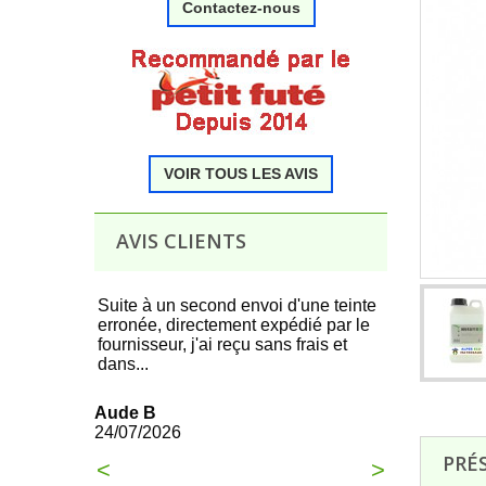
Contactez-nous
.
VOIR TOUS LES AVIS
.
AVIS CLIENTS
 produit,
Suite à un second envoi d'une teinte
Tous c'est t
erronée, directement expédié par le
commande à 
fournisseur, j'ai reçu sans frais et
dans...
François
21/07/2026
Aude B
24/07/2026
PRÉ
<
>