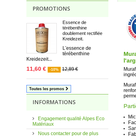
PROMOTIONS
Essence de
térébenthine
doublement rectifiée
Kreidezeit.
L'essence de
Mura
térébenthine
Kreidezeit...
l'ar
11,60 €
12,89 €
Murafi
-10%
ingréd
Murafi
Toutes les promos
renfo
perme
INFORMATIONS
Parti
Mic
Engagement qualité Alpes Eco
Fac
Matériaux
San
Nous contacter pour de plus
Fab