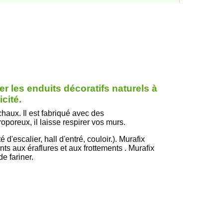
xer les enduits décoratifs naturels à
cité.
 chaux. Il est fabriqué avec des
roporeux, il laisse respirer vos murs.
 d'escalier, hall d'entré, couloir.). Murafix
nts aux éraflures et aux frottements . Murafix
e fariner.