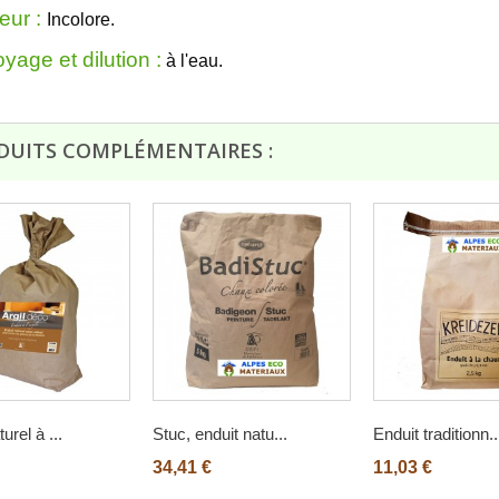
eur :
Incolore
.
yage et dilution :
à l'eau.
DUITS COMPLÉMENTAIRES :
urel à ...
Stuc, enduit natu...
Enduit traditionn..
34,41 €
11,03 €