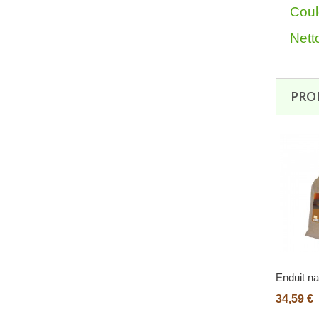
Coul
Netto
PRO
Enduit nat
34,59 €