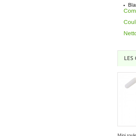
Bla
Comp
Coul
Netto
LES
Mini roule