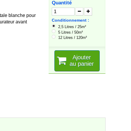
Quantité
ale blanche pour
Conditionnement :
turateur avant
2,5 Litres / 25m²
.
5 Litres / 50m²
12 Litres / 120m²
Ajouter
au panier
Le colis était lourd et le point de
Très bons produits, rien 
livraison l'a refusé. J'ai donc du aller
récupérer le colis à presque 50 km
de...
NATHALIE M
09/07/2026
Edith V
13/07/2026