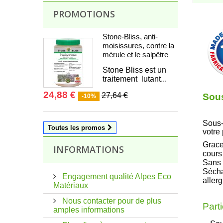
PROMOTIONS
Stone-Bliss, anti-
moisissures, contre la
mérule et le salpêtre
Stone Bliss est un
traitement lutant...
24,88 €
27,64 €
Sous
-10%
Sous-
Toutes les promos
votre 
Grace
INFORMATIONS
cours
Sans 
Sécha
Engagement qualité Alpes Eco
aller
Matériaux
Nous contacter pour de plus
Parti
amples informations