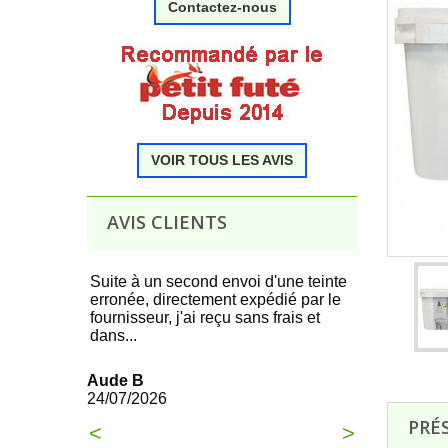
Contactez-nous
.
VOIR TOUS LES AVIS
.
AVIS CLIENTS
 produit,
Suite à un second envoi d'une teinte
Tous c'est t
erronée, directement expédié par le
commande à 
fournisseur, j'ai reçu sans frais et
dans...
François
21/07/2026
Aude B
24/07/2026
PRÉ
<
>