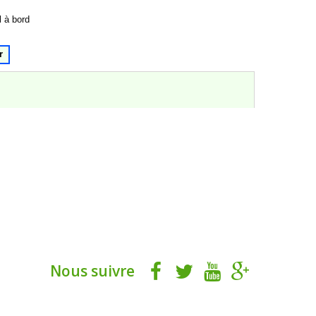
l à bord
r
Nous suivre