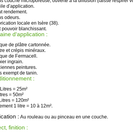
s couche microporeuse, ouverte à la diffusion (laisse respirer v
ile d'application.
t rendement.
s odeurs.
rication locale en Isère
(38)
.
t pouvoir blanchissant.
ine d'application :
que
de plâtre cartonnée.
tre et crépis minéraux.
que de Fermacell.
ier
ingrain.
iennes peintures.
s exempt de tanin.
itionnement :
Litres
= 25
m²
tres
= 5
0m²
Litres =
120m²
ement
1 litre
= 10 à
12m².
cation :
A
u rouleau ou au pinceau en une couche.
t, finition :