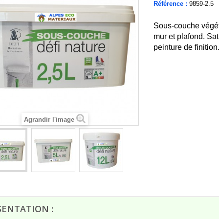
Référence :
9859-2.5
Sous-couche végét
mur et plafond. Sa
peinture de finition
Agrandir l'image
rès bien passé de la
RAS c'est quand même mieux quand
la réception
on vient chercher la commande sur
place..
François D
16/07/2026
SENTATION :