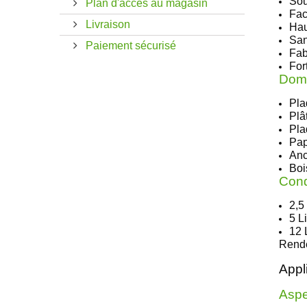
Sou
Plan d'accès au magasin
Fac
Livraison
Hau
San
Paiement sécurisé
Fab
For
Doma
Pla
Plâ
Pla
Pap
Anc
Boi
Cond
2,5 
5 Li
12 
Rend
Appli
Aspec