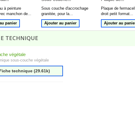
au à peinture
Sous couche d'accrochage
Plaque de fermacel
vec manchon de...
granitée, pour la...
droit petit format...
au panier
Ajouter au panier
Ajouter au panie
HE TECHNIQUE
che végétale
hnique sous-couche végétale
Fiche technique (29.61k)