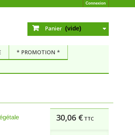
Connexion
Panier
(vide)
E
* PROMOTION *
30,06 €
égétale
TTC