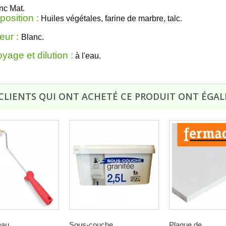
nc Mat.
osition :
Huiles
végétales, farine de marbre, talc.
eur :
Blanc.
yage et dilution :
à l'eau.
 CLIENTS QUI ONT ACHETÉ CE PRODUIT ONT ÉGAL
au...
Sous-couche...
Plaque de...