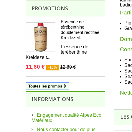
badig
PROMOTIONS
Parti
Essence de
Pig
térébenthine
Gra
doublement rectifiée
Kreidezeit.
Doma
L'essence de
Cond
térébenthine
Kreidezeit...
Sac
Sac
11,60 €
12,89 €
-10%
Sac
Sea
Sac
Toutes les promos
Nett
INFORMATIONS
Engagement qualité Alpes Eco
LES
Matériaux
Nous contacter pour de plus