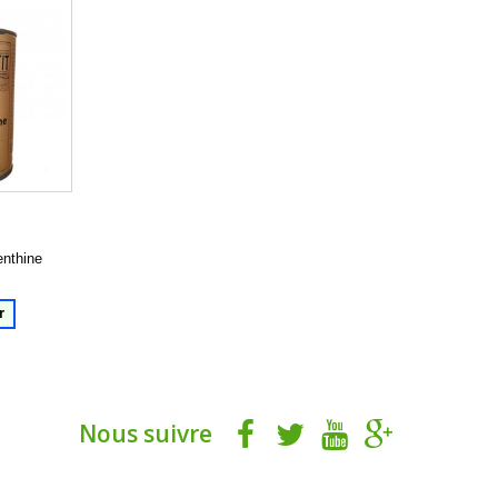
enthine
r
Nous suivre