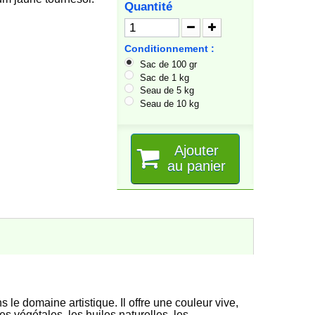
Quantité
Conditionnement :
Sac de 100 gr
Sac de 1 kg
Seau de 5 kg
Seau de 10 kg
Ajouter
au panier
Le colis était lourd et le point de
Très bons produits, rien 
livraison l'a refusé. J'ai donc du aller
récupérer le colis à presque 50 km
de...
NATHALIE M
09/07/2026
Edith V
13/07/2026
le domaine artistique. Il offre une couleur vive,
es végétales, les huiles naturelles, les