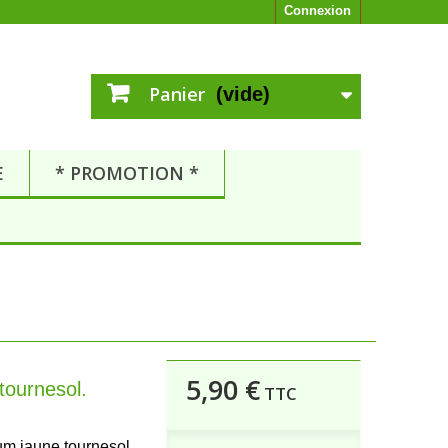
Connexion
Panier
(vide)
E
* PROMOTION *
5,90 €
tournesol.
TTC
m jaune tournesol.