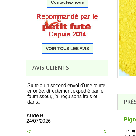
Contactez-nous
.
VOIR TOUS LES AVIS
.
AVIS CLIENTS
 produit,
Suite à un second envoi d'une teinte
Tous c'est t
erronée, directement expédié par le
commande à 
fournisseur, j'ai reçu sans frais et
PRÉ
dans...
François
21/07/2026
Aude B
Pigm
24/07/2026
<
>
Le pi
lumine