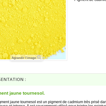
Agrandir l'image
rès bien passé de la
RAS c'est quand même mieux quand
la réception
on vient chercher la commande sur
place..
SENTATION :
François D
16/07/2026
ent jaune tournesol.
gment jaune tournesol est un pigment de cadmium très prisé dans 
use et intense. Il est couramment utilisé pour teinter les peintur