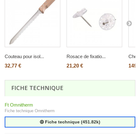
Couteau pour isol...
Rosace de fixatio...
Chevil
32,77 €
21,20 €
149,
FICHE TECHNIQUE
Ft Omnitherm
Fiche technique Omnitherm
Fiche technique (451.82k)