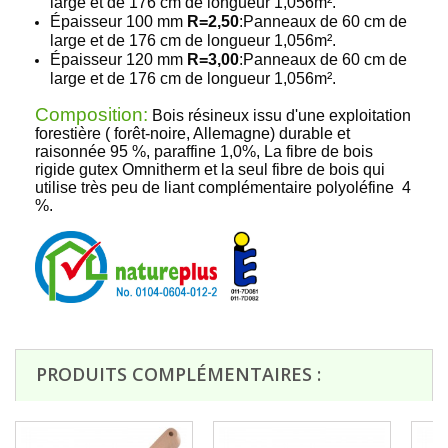
large et de
176
cm de longueur
1,056
m².
Épaisseur 100 mm
R=2,50
:
Panneaux de 60 cm de
large et de
176
cm de longueur
1,056
m².
Épaisseur 120 mm
R=3,00
:
Panneaux de 60 cm de
large et de
176
cm de longueur
1,056
m².
Composition:
Bois résineux issu d'une exploitation
forestière ( forêt-noire, Allemagne) durable et
raisonnée 95 %, paraffine 1,0%, La fibre de bois
rigide gutex Omnitherm et la seul fibre de bois qui
utilise très peu de liant complémentaire polyoléfine 4
%.
PRODUITS COMPLÉMENTAIRES :