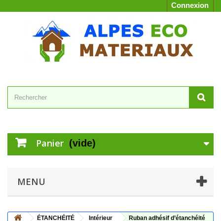
Connexion
Panier
(vide)
MENU
ÉTANCHÉITÉ
Intérieur
Ruban adhésif d’étanchéité