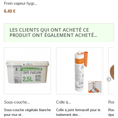
Frein vapeur hygr...
6,40 €
LES CLIENTS QUI ONT ACHETÉ CE
PRODUIT ONT ÉGALEMENT ACHETÉ...
Sous-couche...
Colle à...
Roule
Sous-couche végétale blanche
Colle à joint fermacell pour le
Roulea
pour mur et...
traitement des...
épaiss