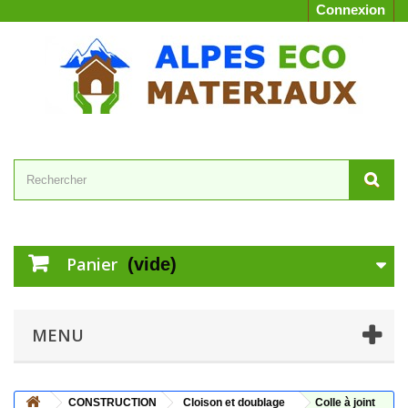
Connexion
Panier
(vide)
MENU
CONSTRUCTION
Cloison et doublage
Colle à joint