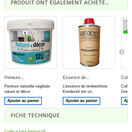
PRODUIT ONT ÉGALEMENT ACHETÉ...
Peinture...
Essence de...
Colle 
Peinture naturelle végétale
L'essence de térébenthine
Colle 
nature et décor...
Kreidezeit est un...
Greenl
Ajouter au panier
Ajouter au panier
Ajou
FICHE TECHNIQUE
Colle à joint fermacell