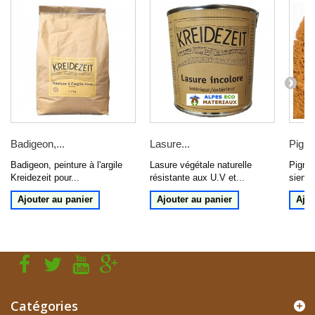
Badigeon,...
Lasure...
Pigme
Badigeon, peinture à l'argile
Lasure végétale naturelle
Pigmen
Kreidezeit pour...
résistante aux U.V et...
sienne
Ajouter au panier
Ajouter au panier
Ajou
Catégories