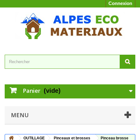
Connexion
Panier
(vide)
MENU
OUTILLAGE
Pinceaux et brosses
Pinceau brosse