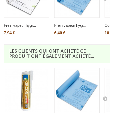
Frein vapeur hygr...
Frein vapeur hygr...
Colle 
7,94 €
6,40 €
10,8
LES CLIENTS QUI ONT ACHETÉ CE
PRODUIT ONT ÉGALEMENT ACHETÉ...