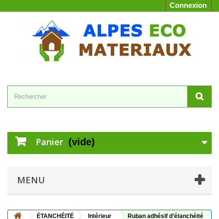
Connexion
Panier
(vide)
MENU
ÉTANCHÉITÉ
Intérieur
Ruban adhésif d’étanchéité