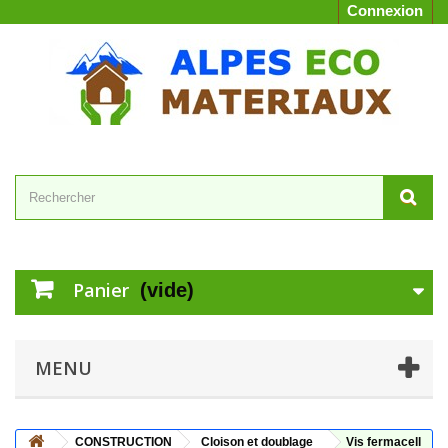
Connexion
Panier
(vide)
MENU
CONSTRUCTION
Cloison et doublage
Vis fermacell