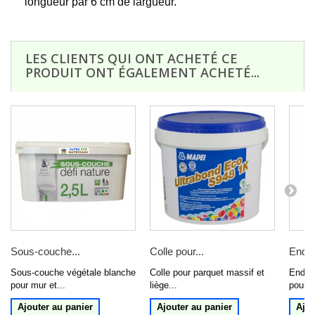
longueur par 6 cm de largueur.
LES CLIENTS QUI ONT ACHETÉ CE
PRODUIT ONT ÉGALEMENT ACHETÉ...
Sous-couche...
Colle pour...
Enduit
Sous-couche végétale blanche
Colle pour parquet massif et
Enduit
pour mur et...
liège...
pour l
Ajouter au panier
Ajouter au panier
Ajou