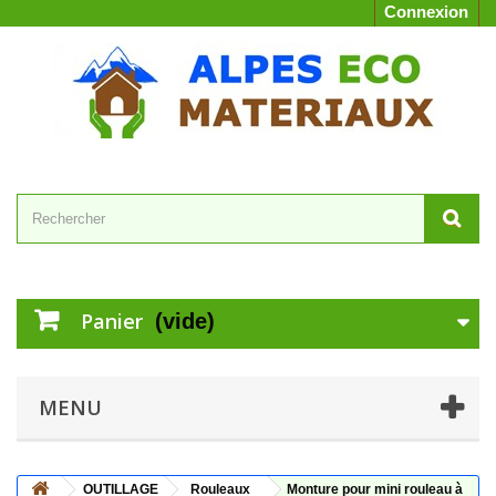
Connexion
Panier
(vide)
MENU
OUTILLAGE
Rouleaux
Monture pour mini rouleau à